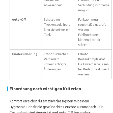
Flexibel bei
Datenschutz und
Abwesenheit.
Verbindungsprobleme
möglich.
Auto-Off
Schützt vor
Funktion muss
Trockenlauf. Spart
regelmäßig geprüft
Energie bei leerem
werden.
Tank.
Fehlfunktionen
können Betrieb
stören.
Kindersicherung
Erhöht Sicherheit.
Erhöht
Verhindert
Bedienkomplexität
unbeabsichtigte
für Erwachsene. Kann
Änderungen.
bei Bedarf deaktiviert
werden.
Einordnung nach wichtigen Kriterien
Komfort erreichst du am zuverlässigsten mit einem
Hygrostat. Er hält die gewünschte Feuchte automatisch. Für
Gesundheit sind Hygrostat und Auto-Off besonders