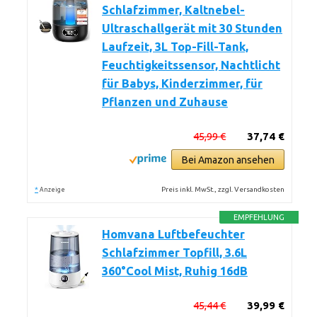
Schlafzimmer, Kaltnebel-
Ultraschallgerät mit 30 Stunden
Laufzeit, 3L Top-Fill-Tank,
Feuchtigkeitssensor, Nachtlicht
für Babys, Kinderzimmer, für
Pflanzen und Zuhause
45,99 €
37,74 €
Bei Amazon ansehen
*
Preis inkl. MwSt., zzgl. Versandkosten
Anzeige
EMPFEHLUNG
Homvana Luftbefeuchter
Schlafzimmer Topfill, 3.6L
360°Cool Mist, Ruhig 16dB
45,44 €
39,99 €