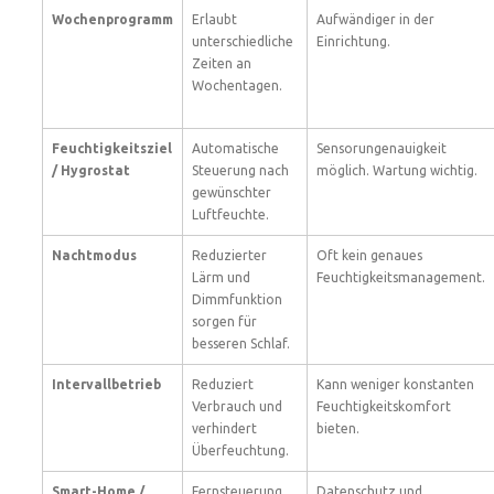
Wochenprogramm
Erlaubt
Aufwändiger in der
unterschiedliche
Einrichtung.
Zeiten an
Wochentagen.
Feuchtigkeitsziel
Automatische
Sensorungenauigkeit
/ Hygrostat
Steuerung nach
möglich. Wartung wichtig.
gewünschter
Luftfeuchte.
Nachtmodus
Reduzierter
Oft kein genaues
Lärm und
Feuchtigkeitsmanagement.
Dimmfunktion
sorgen für
besseren Schlaf.
Intervallbetrieb
Reduziert
Kann weniger konstanten
Verbrauch und
Feuchtigkeitskomfort
verhindert
bieten.
Überfeuchtung.
Smart-Home /
Fernsteuerung
Datenschutz und