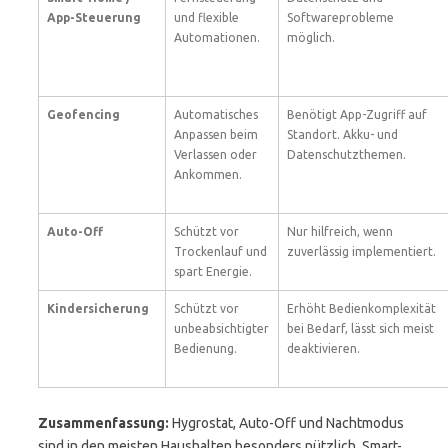
App-Steuerung
und flexible
Softwareprobleme
Automationen.
möglich.
Geofencing
Automatisches
Benötigt App-Zugriff auf
Anpassen beim
Standort. Akku- und
Verlassen oder
Datenschutzthemen.
Ankommen.
Auto-Off
Schützt vor
Nur hilfreich, wenn
Trockenlauf und
zuverlässig implementiert.
spart Energie.
Kindersicherung
Schützt vor
Erhöht Bedienkomplexität
unbeabsichtigter
bei Bedarf, lässt sich meist
Bedienung.
deaktivieren.
Zusammenfassung:
Hygrostat, Auto-Off und Nachtmodus
sind in den meisten Haushalten besonders nützlich. Smart-