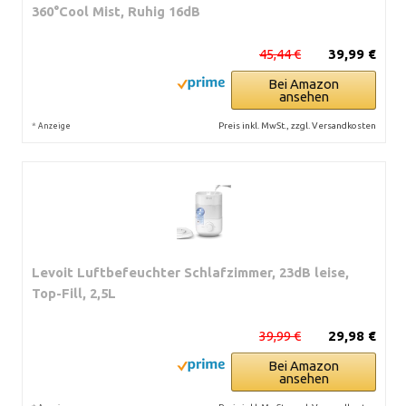
360°Cool Mist, Ruhig 16dB
45,44 €
39,99 €
Bei Amazon
ansehen
*
Preis inkl. MwSt., zzgl. Versandkosten
Anzeige
Levoit Luftbefeuchter Schlafzimmer, 23dB leise,
Top-Fill, 2,5L
39,99 €
29,98 €
Bei Amazon
ansehen