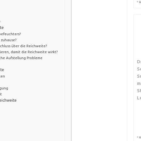
*
A
e
te
befeuchters?
h zuhause?
hluss über die Reichweite?
ieren, damit die Reichweite wirkt?
che Aufstellung Probleme
D
S
ite
S
ken
m
egung
S
st
L
eichweite
*
A