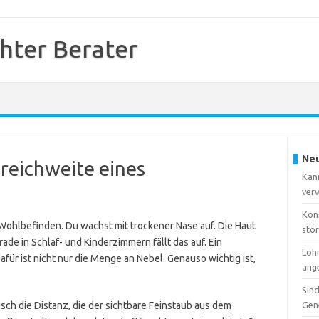
hter Berater
Neu
lreichweite eines
Kan
ver
Kön
s Wohlbefinden. Du wachst mit trockener Nase auf. Die Haut
stö
de in Schlaf- und Kinderzimmern fällt das auf. Ein
Lohn
für ist nicht nur die Menge an Nebel. Genauso wichtig ist,
ang
Sin
sch die Distanz, die der sichtbare Feinstaub aus dem
Gen