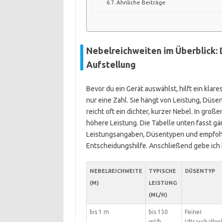
Ähnliche Beiträge:
Nebelreichweiten im Überblick: 
Aufstellung
Bevor du ein Gerät auswählst, hilft ein klare
nur eine Zahl. Sie hängt von Leistung, Dü
reicht oft ein dichter, kurzer Nebel. In gr
höhere Leistung. Die Tabelle unten fasst g
Leistungsangaben, Düsentypen und empfohle
Entscheidungshilfe. Anschließend gebe ich 
NEBELREICHWEITE
TYPISCHE
DÜSENTYP
(M)
LEISTUNG
(ML/H)
bis 1 m
bis 150
Feiner
ml/h
Ultraschallne