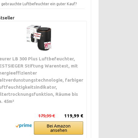
d gebrauchte Luftbefeuchter ein guter Kauf?
tseller
eurer LB 300 Plus Luftbefeuchter,
ESTSIEGER Stiftung Warentest, mit
nergieeffizienter
altverdunstungstechnologie, farbiger
uftfeuchtigkeitsindikator,
iltertrocknungsfunktion, Räume bis
a. 45m²
179,99 €
119,99 €
Bei Amazon
ansehen