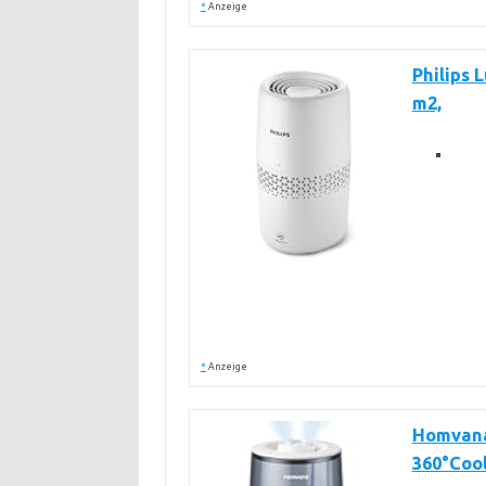
*
Anzeige
Philips 
m2,
*
Anzeige
Homvana 
360°Cool