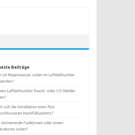
este Beiträge
n ich Regenwasser sicher im Luftbefeuchter
wenden?
nen Luftbefeuchter Rauch- oder CO-Melder
ren?
t sich die Installation eines fest
eschlossenen Nachfüllsystems?
d ionisierende Funktionen oder Ionen-
eratoren sicher?