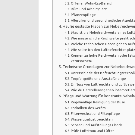
Offener Wohn-Ess-Bereich
Büro und Arbeitsplatz
Pflanzenpflege
Allergiker und gesundheitliche Aspekt
Häufig gestellte Fragen zur Nebelreichwei
Was ist die Nebelreichweite eines Luft
Wie messe ich die Reichweite praktisc
Welche technischen Daten geben Aufsc
Wie sollte ich den Luftbefeuchter platz
Können zu hohe Reichweiten oder fals
verursachen?
Technische Grundlagen zur Nebelreichwe
Unterschiede der Befeuchtungstechni
Tropfengröße und Ausstoßmenge
Einfluss von Luftfeuchte und Luftbew
Wie du Herstellerangaben interpretier
Pflege und Wartung für konstante Nebelr
Regelmäßige Reinigung der Düse
Entkalken des Geräts
Filterwechsel und Filterpflege
Wasserqualität beachten
Sensor- und Aufstellungs-Check
Prüfe Luftstrom und Lüfter