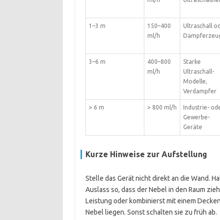
1–3 m
150–400
Ultraschall o
ml/h
Dampferzeu
3–6 m
400–800
Starke
ml/h
Ultraschall-
Modelle,
Verdampfer
> 6 m
> 800 ml/h
Industrie- od
Gewerbe-
Geräte
Kurze Hinweise zur Aufstellung
Stelle das Gerät nicht direkt an die Wand. H
Auslass so, dass der Nebel in den Raum zieh
Leistung oder kombinierst mit einem Deckenv
Nebel liegen. Sonst schalten sie zu früh ab.