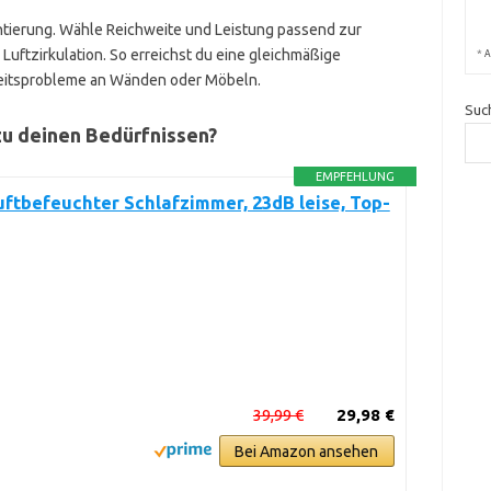
ientierung. Wähle Reichweite und Leistung passend zur
uftzirkulation. So erreichst du eine gleichmäßige
*
A
eitsprobleme an Wänden oder Möbeln.
Suc
u deinen Bedürfnissen?
EMPFEHLUNG
uftbefeuchter Schlafzimmer, 23dB leise, Top-
39,99 €
29,98 €
Bei Amazon ansehen