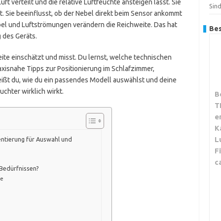
uft verteilt und die relative Luftfeuchte ansteigen lässt. Sie
Sin
st. Sie beeinflusst, ob der Nebel direkt beim Sensor ankommt
el und Luftströmungen verändern die Reichweite. Das hat
Bes
g
des Geräts.
eite einschätzt und misst. Du lernst, welche technischen
xisnahe Tipps zur Positionierung im Schlafzimmer,
ißt du, wie du ein passendes Modell auswählst und deine
uchter wirklich wirkt.
B
T
e
K
L
entierung für Auswahl und
F
c
Bedürfnissen?
te