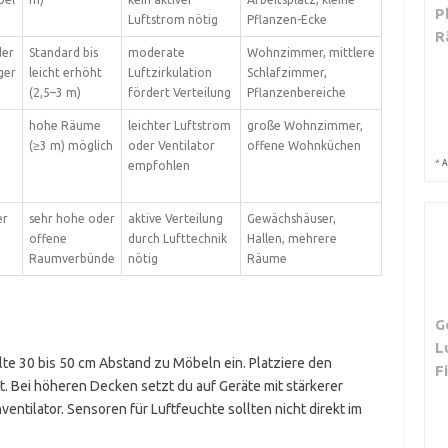
P
Luftstrom nötig
Pflanzen-Ecke
R
der
Standard bis
moderate
Wohnzimmer, mittlere
ger
leicht erhöht
Luftzirkulation
Schlafzimmer,
(2,5–3 m)
fördert Verteilung
Pflanzenbereiche
hohe Räume
leichter Luftstrom
große Wohnzimmer,
(≥3 m) möglich
oder Ventilator
offene Wohnküchen
*
A
empfohlen
er
sehr hohe oder
aktive Verteilung
Gewächshäuser,
offene
durch Lufttechnik
Hallen, mehrere
Raumverbünde
nötig
Räume
G
L
alte 30 bis 50 cm Abstand zu Möbeln ein. Platziere den
F
t. Bei höheren Decken setzt du auf Geräte mit stärkerer
entilator. Sensoren für Luftfeuchte sollten nicht direkt im