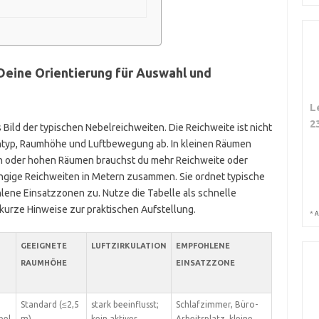
Deine Orientierung für Auswahl und
L
2
s Bild der typischen Nebelreichweiten. Die Reichweite ist nicht
sentyp, Raumhöhe und Luftbewegung ab. In kleinen Räumen
oßen oder hohen Räumen brauchst du mehr Reichweite oder
ängige Reichweiten in Metern zusammen. Sie ordnet typische
ne Einsatzzonen zu. Nutze die Tabelle als schnelle
kurze Hinweise zur praktischen Aufstellung.
*
A
GEEIGNETE
LUFTZIRKULATION
EMPFOHLENE
RAUMHÖHE
EINSATZZONE
Standard (≤2,5
stark beeinflusst;
Schlafzimmer, Büro-
bel
m)
kein aktiver
Arbeitsplatz, kleine