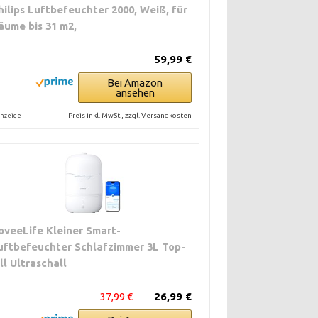
hilips Luftbefeuchter 2000, Weiß, für
äume bis 31 m2,
59,99 €
Bei Amazon
ansehen
Preis inkl. MwSt., zzgl. Versandkosten
nzeige
oveeLife Kleiner Smart-
uftbefeuchter Schlafzimmer 3L Top-
ill Ultraschall
37,99 €
26,99 €