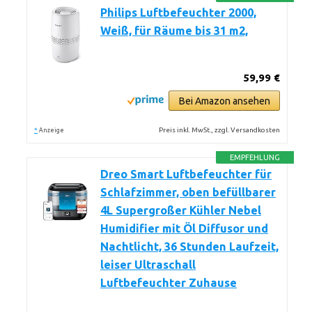
Philips Luftbefeuchter 2000,
Weiß, für Räume bis 31 m2,
59,99 €
Bei Amazon ansehen
*
Preis inkl. MwSt., zzgl. Versandkosten
Anzeige
EMPFEHLUNG
Dreo Smart Luftbefeuchter für
Schlafzimmer, oben befüllbarer
4L Supergroßer Kühler Nebel
Humidifier mit Öl Diffusor und
Nachtlicht, 36 Stunden Laufzeit,
leiser Ultraschall
Luftbefeuchter Zuhause