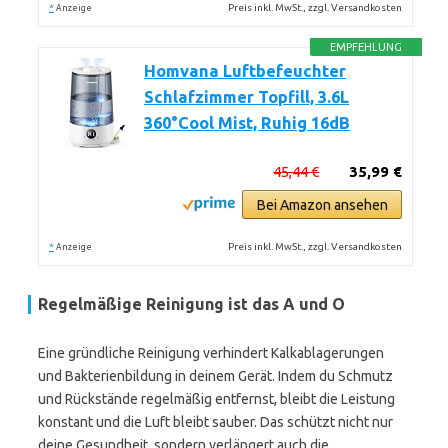
*
Preis inkl. MwSt., zzgl. Versandkosten
Anzeige
EMPFEHLUNG
Homvana Luftbefeuchter
Schlafzimmer Topfill, 3.6L
360°Cool Mist, Ruhig 16dB
45,44 €
35,99 €
Bei Amazon ansehen
*
Preis inkl. MwSt., zzgl. Versandkosten
Anzeige
Regelmäßige Reinigung ist das A und O
Eine gründliche Reinigung verhindert Kalkablagerungen
und Bakterienbildung in deinem Gerät. Indem du Schmutz
und Rückstände regelmäßig entfernst, bleibt die Leistung
konstant und die Luft bleibt sauber. Das schützt nicht nur
deine Gesundheit, sondern verlängert auch die