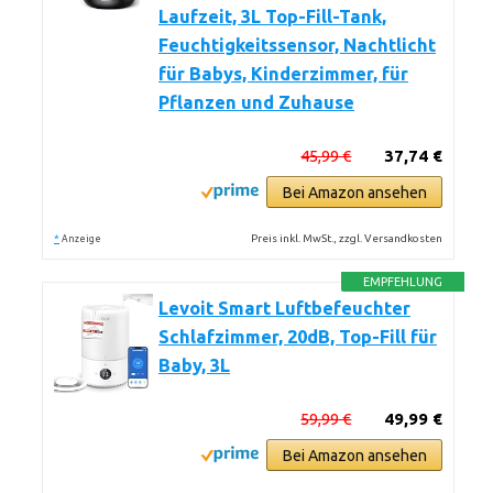
Laufzeit, 3L Top-Fill-Tank,
Feuchtigkeitssensor, Nachtlicht
für Babys, Kinderzimmer, für
Pflanzen und Zuhause
45,99 €
37,74 €
Bei Amazon ansehen
*
Preis inkl. MwSt., zzgl. Versandkosten
Anzeige
EMPFEHLUNG
Levoit Smart Luftbefeuchter
Schlafzimmer, 20dB, Top-Fill für
Baby, 3L
59,99 €
49,99 €
Bei Amazon ansehen