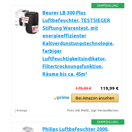
EMPFEHLUNG
Beurer LB 300 Plus
Luftbefeuchter, TESTSIEGER
Stiftung Warentest, mit
energieeffizienter
Kaltverdunstungstechnologie,
farbiger
Luftfeuchtigkeitsindikator,
Filtertrocknungsfunktion,
Räume bis ca. 45m²
179,99 €
119,99 €
Bei Amazon ansehen
*
Preis inkl. MwSt., zzgl. Versandkosten
Anzeige
EMPFEHLUNG
Philips Luftbefeuchter 2000,