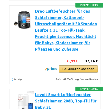
EMPFEHLUNG
Dreo Luftbefeuchter für das
Schlafzimmer, Kaltnebel-
Ultraschallgerät mit 30 Stunden
Laufzeit, 3L Top-Fill-Tank,
Feuchtigkeitssensor, Nachtlicht
für Babys, Kinderzimmer, für
Pflanzen und Zuhause
45,99 €
37,74 €
Bei Amazon ansehen
*
Preis inkl. MwSt., zzgl. Versandkosten
Anzeige
EMPFEHLUNG
Levoit Smart Luftbefeuchter
Schlafzimmer, 20dB, Top-Fill für
Baby, 3L