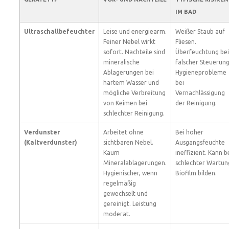
IM BAD
Ultraschallbefeuchter
Leise und energiearm.
Weißer Staub auf
Feiner Nebel wirkt
Fliesen.
sofort. Nachteile sind
Überfeuchtung bei
mineralische
falscher Steuerung
Ablagerungen bei
Hygieneprobleme
hartem Wasser und
bei
mögliche Verbreitung
Vernachlässigung
von Keimen bei
der Reinigung.
schlechter Reinigung.
Verdunster
Arbeitet ohne
Bei hoher
(Kaltverdunster)
sichtbaren Nebel.
Ausgangsfeuchte
Kaum
ineffizient. Kann b
Mineralablagerungen.
schlechter Wartun
Hygienischer, wenn
Biofilm bilden.
regelmäßig
gewechselt und
gereinigt. Leistung
moderat.