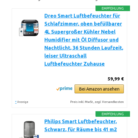
EMPFEHLUNG
Dreo Smart Luftbefeuchter für
Schlafzimmer, oben befüllbarer
4L Supergroßer Kühler Nebel
Humidifier mit Öl Diffusor und
Nachtlicht, 36 Stunden Laufzeit,
leiser Ultraschall
Luftbefeuchter Zuhause
59,99 €
Bei Amazon ansehen
*
Preis inkl. MwSt., zzgl. Versandkosten
Anzeige
EMPFEHLUNG
Philips Smart Luftbefeuchter,
Schwarz, für Räume bis 41 m2