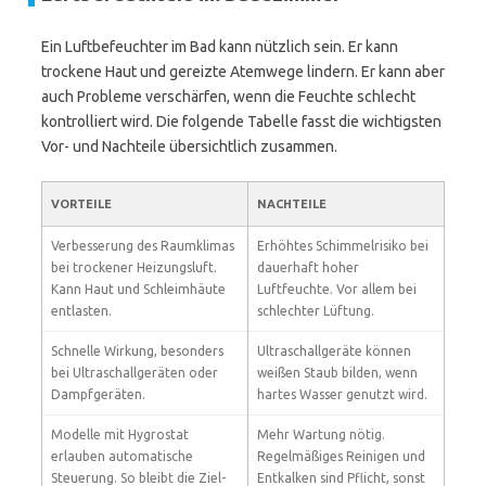
Ein Luftbefeuchter im Bad kann nützlich sein. Er kann
trockene Haut und gereizte Atemwege lindern. Er kann aber
auch Probleme verschärfen, wenn die Feuchte schlecht
kontrolliert wird. Die folgende Tabelle fasst die wichtigsten
Vor- und Nachteile übersichtlich zusammen.
VORTEILE
NACHTEILE
Verbesserung des Raumklimas
Erhöhtes Schimmelrisiko bei
bei trockener Heizungsluft.
dauerhaft hoher
Kann Haut und Schleimhäute
Luftfeuchte. Vor allem bei
entlasten.
schlechter Lüftung.
Schnelle Wirkung, besonders
Ultraschallgeräte können
bei Ultraschallgeräten oder
weißen Staub bilden, wenn
Dampfgeräten.
hartes Wasser genutzt wird.
Modelle mit Hygrostat
Mehr Wartung nötig.
erlauben automatische
Regelmäßiges Reinigen und
Steuerung. So bleibt die Ziel-
Entkalken sind Pflicht, sonst