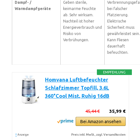
Dampf- /
Geben sterile,
Verbrennungsgefa
Warmdampfgeräte
keimarme Feuchte
bei falscher
ab. Sehr wirksam.
Platzierung.
Nachteil ist hoher
Elektrische
Energieverbrauch und
Sicherheit muss
Risiko von
gewährleistet sein.
Verbrühungen.
Kann Fliesen
dauerhaft
befeuchten.
EMPFEHLUNG
Homvana Luftbefeuchter
Schlafzimmer Topfill, 3.6L
360°Cool Mist, Ruhig 16dB
45,44 €
35,99 €
Bei Amazon ansehen
*
Preis inkl. MwSt., zzgl. Versandkosten
Anzeige