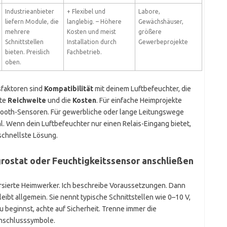
Industrieanbieter
+ Flexibel und
Labore,
liefern Module, die
langlebig. – Höhere
Gewächshäuser,
mehrere
Kosten und meist
größere
Schnittstellen
Installation durch
Gewerbeprojekte
bieten. Preislich
Fachbetrieb.
oben.
faktoren sind
Kompatibilität
mit deinem Luftbefeuchter, die
gte
Reichweite
und die
Kosten
. Für einfache Heimprojekte
etooth-Sensoren. Für gewerbliche oder lange Leitungswege
 Wenn dein Luftbefeuchter nur einen Relais-Eingang bietet,
 schnellste Lösung.
ygrostat oder Feuchtigkeitssensor anschließen
versierte Heimwerker. Ich beschreibe Voraussetzungen. Dann
leibt allgemein. Sie nennt typische Schnittstellen wie 0–10 V,
 beginnst, achte auf Sicherheit. Trenne immer die
Anschlusssymbole.