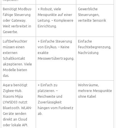
Benötigt Modbus-
+ Robust, viele
Gewerbliche
fähige Steuerung
Messpunkte auf einer
Steuerungen,
oder Gateway.
Leitung. – Komplexere
verteilte Sensorik
Weit verbreitet in
Einrichtung.
Gewerbe.
Luftbefeuchter
+ Einfache Steuerung
Einfache
müssen einen
von Ein/Aus. – Keine
Feuchtebegrenzung,
externen
exakte
Nachrüstung
Schaltkontakt
Messwertübertragung.
akzeptieren. Viele
Modelle bieten
das.
Aqara benötigt
+ Einfach zu
Wohnräume,
Zigbee-Hub.
platzieren. –
mehrere Messpunkte
Xiaomi Mijia
Reichweite und
ohne Kabel
LYWSD03 nutzt
Zuverlässigkeit
Bluetooth. WLAN-
hängen vom Funknetz
Geräte senden
ab.
direkt an Cloud
oder lokale API.