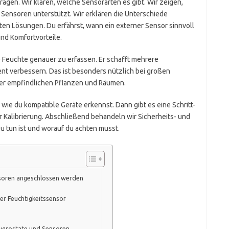
ragen. Wir klären, welche Sensorarten es gibt. Wir zeigen,
 Sensoren unterstützt. Wir erklären die Unterschiede
n Lösungen. Du erfährst, wann ein externer Sensor sinnvoll
nd Komfortvorteile.
die Feuchte genauer zu erfassen. Er schafft mehrere
 verbessern. Das ist besonders nützlich bei großen
er empfindlichen Pflanzen und Räumen.
 wie du kompatible Geräte erkennst. Dann gibt es eine Schritt-
r Kalibrierung. Abschließend behandeln wir Sicherheits- und
 tun ist und worauf du achten musst.
nsoren angeschlossen werden
der Feuchtigkeitssensor
ygrostate und Sensoren