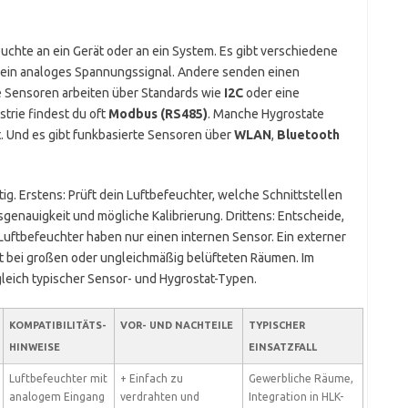
chte an ein Gerät oder an ein System. Es gibt verschiedene
 ein analoges Spannungssignal. Andere senden einen
e Sensoren arbeiten über Standards wie
I2C
oder eine
strie findest du oft
Modbus (RS485)
. Manche Hygrostate
t. Und es gibt funkbasierte Sensoren über
WLAN
,
Bluetooth
ig. Erstens: Prüft dein Luftbefeuchter, welche Schnittstellen
sgenauigkeit und mögliche Kalibrierung. Drittens: Entscheide,
uftbefeuchter haben nur einen internen Sensor. Ein externer
ft bei großen oder ungleichmäßig belüfteten Räumen. Im
leich typischer Sensor- und Hygrostat-Typen.
KOMPATIBILITÄTS-
VOR- UND NACHTEILE
TYPISCHER
HINWEISE
EINSATZFALL
Luftbefeuchter mit
+ Einfach zu
Gewerbliche Räume,
analogem Eingang
verdrahten und
Integration in HLK-