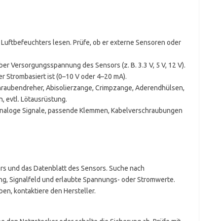
Luftbefeuchters lesen. Prüfe, ob er externe Sensoren oder
r Versorgungsspannung des Sensors (z. B. 3.3 V, 5 V, 12 V).
r Strombasiert ist (0–10 V oder 4–20 mA).
hraubendreher, Abisolierzange, Crimpzange, Aderendhülsen,
 evtl. Lötausrüstung.
 analoge Signale, passende Klemmen, Kabelverschraubungen
s und das Datenblatt des Sensors. Suche nach
g, Signalfeld und erlaubte Spannungs- oder Stromwerte.
, kontaktiere den Hersteller.