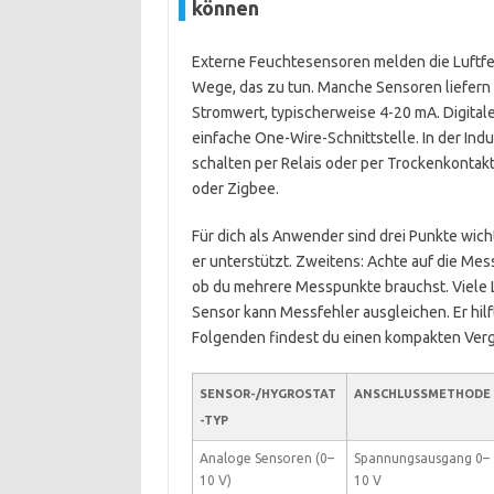
können
Externe Feuchtesensoren melden die Luftfeu
Wege, das zu tun. Manche Sensoren liefern
Stromwert, typischerweise 4-20 mA. Digital
einfache One-Wire-Schnittstelle. In der Indu
schalten per Relais oder per Trockenkontak
oder Zigbee.
Für dich als Anwender sind drei Punkte wicht
er unterstützt. Zweitens: Achte auf die Mes
ob du mehrere Messpunkte brauchst. Viele L
Sensor kann Messfehler ausgleichen. Er hil
Folgenden findest du einen kompakten Verg
SENSOR-/HYGROSTAT
ANSCHLUSSMETHODE
-TYP
Analoge Sensoren (0–
Spannungsausgang 0–
10 V)
10 V