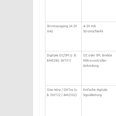
Stromausgang (4–20
4–20 mA
mA)
Stromschleife
Digitale I2C/SPI (z. B.
I2C oder SPI, direkte
BME280, SHT31)
Mikrocontroller-
Anbindung
One-Wire / DHTxx (z.
Einfache digitale
B. DHT22 / AM2302)
Signalleitung