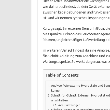
Dieser Artikel beantwortet die wichtigsten F
wie du herausfindest, ob dein Gerät externe
zwischen kabelgebundenen und funkbasierte
ist. Und wir nennen typische Einsparungen u
Kurz gesagt: Ein externer Sensor hilft dir, 
Messpunkte. Er kann das Feuchtemanagement
Räumen, ungleichmäßiger Luftverteilung od
Im weiteren Verlauf findest du eine Analyse,
für-Schritt-Anleitung zum Anschluss und zu
Wartungsaspekte. So weißt du genau, was zu
Table of Contents
Analyse: Wie externe Hygrostate und Se
können
Schritt-für-Schritt: Externen Hygrostat o
anschließen
Voraussetzungen
Häufige Fragen zum Anschluss externer H