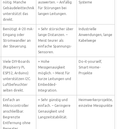
nötig. Manche
auswerten. – Anfällig
Systeme
Gebäudeleittechnik
für Störungen bei
unterstützt das
langen Leitungen.
direkt.
Benötigt 4–20 mA-
+ Sehr störsicher über
Industrielle
Eingang oder
lange Distanzen. –
Anwendungen, lange
Stromwandler an
Meist teurer als
Kabelwege
der Steuerung.
einfache Spannungs-
Sensoren.
Viele DIY-Boards
+ Hohe
Do-it-yourself,
(Raspberry Pi,
Messgenauigkeit
Smart-Home-
ESP32, Arduino)
möglich. – Meist für
Projekte
unterstützen I2C.
kurze Leitungen und
Luftbefeuchter
Embedded-
selten direkt.
Integration.
Einfach an
+ Sehr günstig und
Heimwerkerprojekte,
Mikrocontroller
einfach. – Geringere
einzelne Messpunkte
anschließbar.
Genauigkeit und
Begrenzte
Langzeitstabilität.
Entfernung ohne
Repeater.