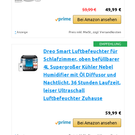
59,99 €
49,99 €
Bei Amazon ansehen
*
Preis inkl. MwSt., zzgl. Versandkosten
Anzeige
EMPFEHLUNG
Dreo Smart Luftbefeuchter für
Schlafzimmer, oben befüllbarer
4L Supergroßer Kühler Nebel
Humidifier mit Öl Diffusor und
Nachtlicht, 36 Stunden Laufzeit,
leiser Ultraschall
Luftbefeuchter Zuhause
59,99 €
Bei Amazon ansehen