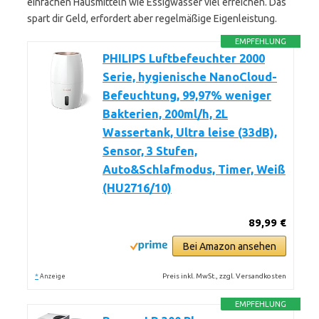
einfachen Hausmitteln wie Essigwasser viel erreichen. Das
spart dir Geld, erfordert aber regelmäßige Eigenleistung.
EMPFEHLUNG
PHILIPS Luftbefeuchter 2000
Serie, hygienische NanoCloud-
Befeuchtung, 99,97% weniger
Bakterien, 200ml/h, 2L
Wassertank, Ultra leise (33dB),
Sensor, 3 Stufen,
Auto&Schlafmodus, Timer, Weiß
(HU2716/10)
89,99 €
Bei Amazon ansehen
*
Preis inkl. MwSt., zzgl. Versandkosten
Anzeige
EMPFEHLUNG