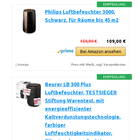
EMPFEHLUNG
Philips Luftbefeuchter 3000,
Schwarz, für Räume bis 45 m2
159,99 €
109,00 €
Bei Amazon ansehen
*
Preis inkl. MwSt., zzgl. Versandkosten
Anzeige
EMPFEHLUNG
Beurer LB 300 Plus
Luftbefeuchter, TESTSIEGER
Stiftung Warentest, mit
energieeffizienter
Kaltverdunstungstechnologie,
farbiger
Luftfeuchtigkeitsindikator,